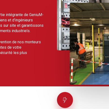
rtie intégrante de GeniuM-
ens et d’ingénieurs
s sur site et garantissons
ments industriels.
vention de nos monteurs
ntes de votre
écurité les plus
ines ou la mise en place de
r site s’engage à respecter
ualité. Nous sommes
r site, et ce que l’activité
, automobile ou cosmétique.