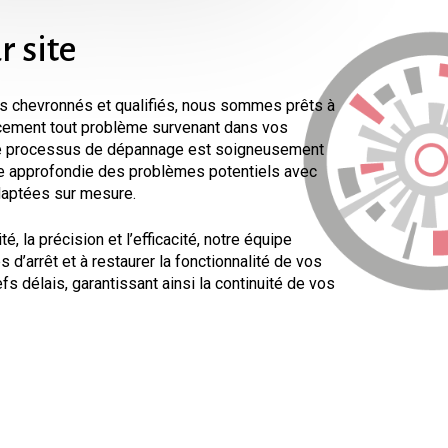
r
site
s chevronnés et qualifiés, nous sommes prêts à
acement tout problème survenant dans vos
re processus de dépannage est soigneusement
e approfondie des problèmes potentiels avec
daptées sur mesure.
té, la précision et l’efficacité, notre équipe
d’arrêt et à restaurer la fonctionnalité de vos
s délais, garantissant ainsi la continuité de vos
novation et les solutions techniques de pointe
approches novatrices pour résoudre même les