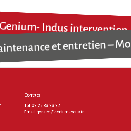
es.
 de la collaboration avec nos clients pour
écifiques et adapter nos solutions en
Genium- Indus interventi
efforce toujours d’aller au-delà des attentes en
enance et entretien – Monta
alité et en s’assurant que chaque intervention est
 professionnalisme et la plus grande compétence
Contact
"
Tél: 03 27 83 83 32
Email:
genium@genium-indus.fr