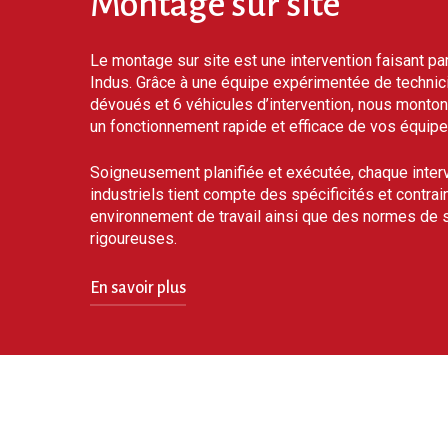
Montage
sur
site
Le montage sur site est une intervention faisant pa
Indus. Grâce à une équipe expérimentée de technici
dévoués et 6 véhicules d’intervention, nous monton
un fonctionnement rapide et efficace de vos équipe
Soigneusement planifiée et exécutée, chaque inter
industriels tient compte des spécificités et contrai
environnement de travail ainsi que des normes de s
rigoureuses.
En savoir plus
Que ce soit pour l’installation de nouvelles mach
systèmes complexes, notre équipe de montage su
les délais convenus et à fournir un service de q
conscients des défis potentiels liés au montage su
industrielle soit agro-alimentaire, métallurgique