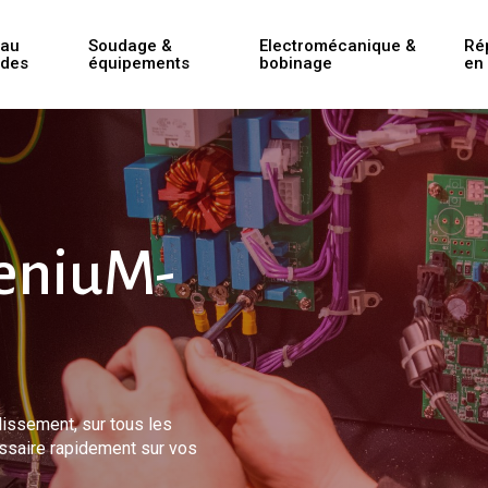
eau
Soudage &
Electromécanique &
Ré
udes
équipements
bobinage
en 
GeniuM-
lissement, sur tous les
essaire rapidement sur vos