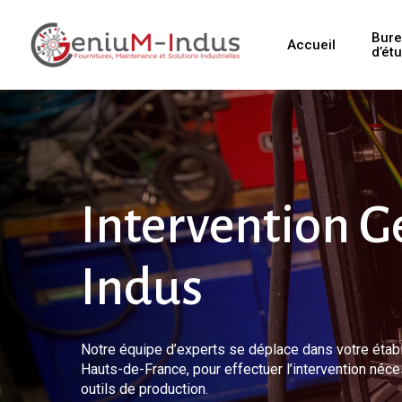
Skip
to
Bur
Accueil
main
d’ét
content
Intervention 
Indus
Notre équipe d’experts se déplace dans votre étab
Hauts-de-France, pour effectuer l’intervention néc
outils de production.